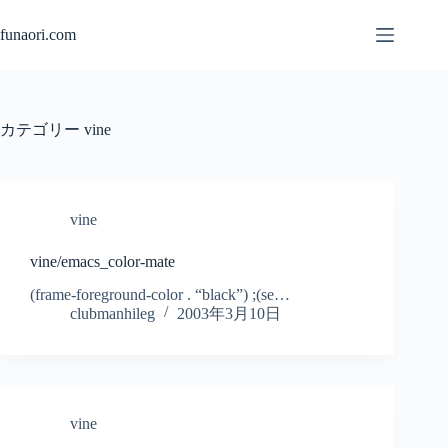
コ
ン
funaori.com
テ
ン
ツ
へ
カテゴリー
vine
ス
キ
ッ
プ
vine
vine/emacs_color-mate
(frame-foreground-color . “black”) ;(se…
clubmanhileg
2003年3月10日
vine