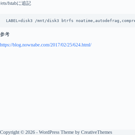
/ets/fstabに追記
LABEL=disk3 /mnt/disk3 btrfs noatime,autodefrag,compr
参考
https://blog.nownabe.com/2017/02/25/624.html/
Copyright © 2026 - WordPress Theme by
CreativeThemes