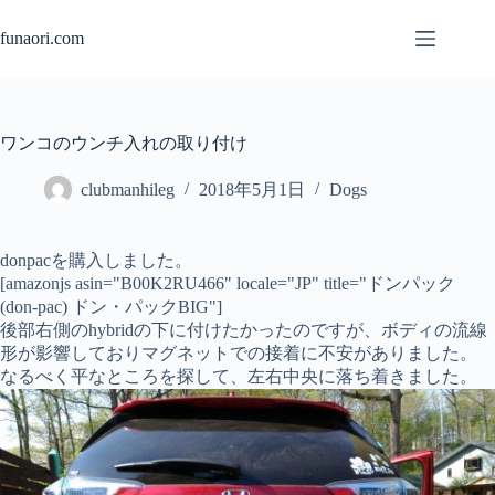
コ
ン
funaori.com
テ
ン
ツ
へ
ワンコのウンチ入れの取り付け
ス
キ
clubmanhileg
2018年5月1日
Dogs
ッ
プ
donpacを購入しました。
[amazonjs asin="B00K2RU466" locale="JP" title="ドンパック
(don-pac) ドン・パックBIG"]
後部右側のhybridの下に付けたかったのですが、ボディの流線
形が影響しておりマグネットでの接着に不安がありました。
なるべく平なところを探して、左右中央に落ち着きました。