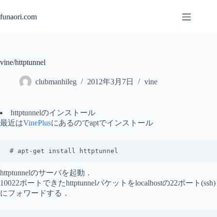
コ
ン
funaori.com
テ
ン
ツ
へ
vine/httptunnel
ス
キ
clubmanhileg
2012年3月7日
vine
ッ
プ
httptunnelのインストール
最近は
VinePlus
にあるのでaptでインストール
# apt-get install httptunnel
httptunnelのサーバを起動．
10022ポートできたhttptunnelパケットをlocalhostの22ポート(ssh)
にフォワードする．