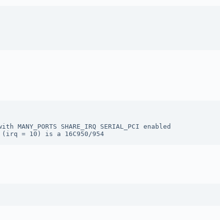
ith MANY_PORTS SHARE_IRQ SERIAL_PCI enabled

 (irq = 10) is a 16C950/954