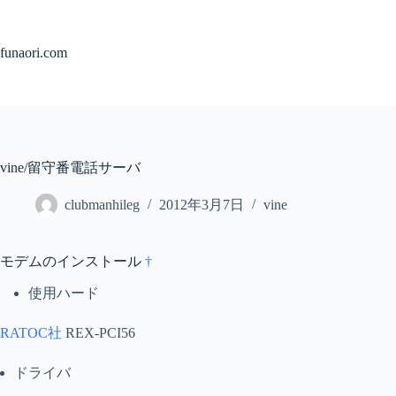
コ
ン
テ
funaori.com
ン
ツ
へ
ス
キ
ッ
vine/留守番電話サーバ
プ
clubmanhileg
2012年3月7日
vine
モデムのインストール
†
使用ハード
RATOC社
REX-PCI56
ドライバ