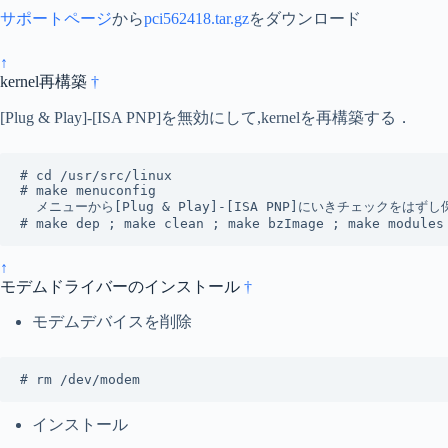
サポートページ
から
pci562418.tar.gz
をダウンロード
↑
kernel再構築
†
[Plug & Play]-[ISA PNP]を無効にして,kernelを再構築する．
# cd /usr/src/linux

# make menuconfig

  メニューから[Plug & Play]-[ISA PNP]にいきチェックをはずし
# make dep ; make clean ; make bzImage ; make modules
↑
モデムドライバーのインストール
†
モデムデバイスを削除
# rm /dev/modem
インストール