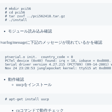
# mkdir pci56

# cd pci56

# tar zxvf ../pci562418.tar.gz

# ./install
モジュール読み込み確認
/var/log/messageに下記のメッセージが現れているかを確認
ptserial.o init.  country_code = 0

PCTel device (0x40) found: irq = 10, iobase = 0xd000.

Serial driver version 4.27.215 (PCT789) (09-14-2001) w
Nov 24 23:28:53 junglepocket kernel: ttyS15 at 0xd000
動作確認
uucpをインストール
# apt-get install uucp
cuコマンドで動作チェック