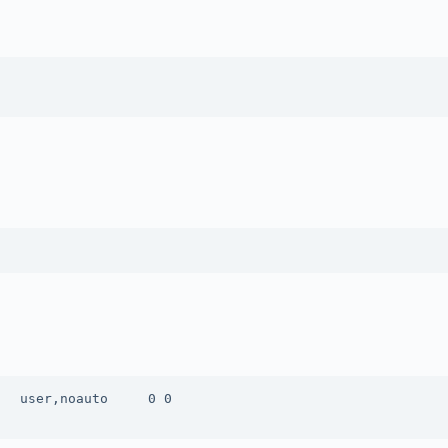
  user,noauto     0 0
