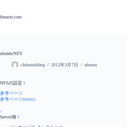
コ
ン
テ
funaori.com
ン
ツ
へ
ス
キ
ッ
ubuntu/NFS
プ
clubmanhileg
2012年3月7日
ubuntu
NFSの設定
†
参考ページ
参考ページ(rsync)
↑
Server側
†