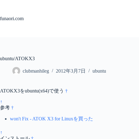
コ
ン
テ
funaori.com
ン
ツ
へ
ス
キ
ッ
ubuntu/ATOKX3
プ
clubmanhileg
2012年3月7日
ubuntu
ATOKX3をubuntu(x64)で使う
†
↑
参考
†
won't Fix - ATOK X3 for Linuxを買った
↑
インストール
†