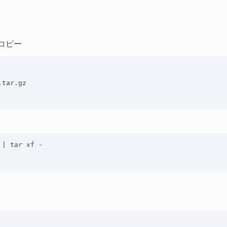
にコピー
tar.gz

| tar xf -
