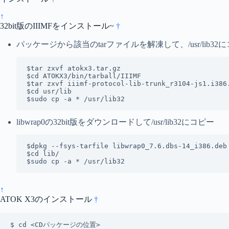
↑
32bit版のIIIMFをインストール~
†
パッケージから該当のtarファイルを解凍して、/usr/lib32
$tar zxvf atokx3.tar.gz 

$cd ATOKX3/bin/tarball/IIIMF

$tar zxvf iiimf-protocol-lib-trunk_r3104-js1.i386.
$cd usr/lib

$sudo cp -a * /usr/lib32
libwrap0の32bit版をダウンロードして/usr/lib32にコピー
$dpkg --fsys-tarfile libwrap0_7.6.dbs-14_i386.deb 
$cd lib/

$sudo cp -a * /usr/lib32
↑
ATOK X3のインストール
†
$ cd <CDパッケージの位置>
