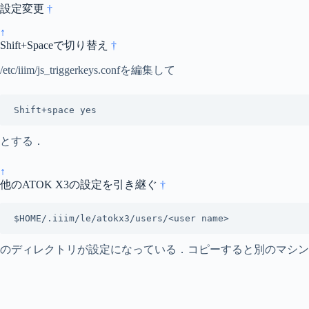
設定変更
†
↑
Shift+Spaceで切り替え
†
/etc/iiim/js_triggerkeys.confを編集して
Shift+space yes
とする．
↑
他のATOK X3の設定を引き継ぐ
†
$HOME/.iiim/le/atokx3/users/<user name>
のディレクトリが設定になっている．コピーすると別のマシン