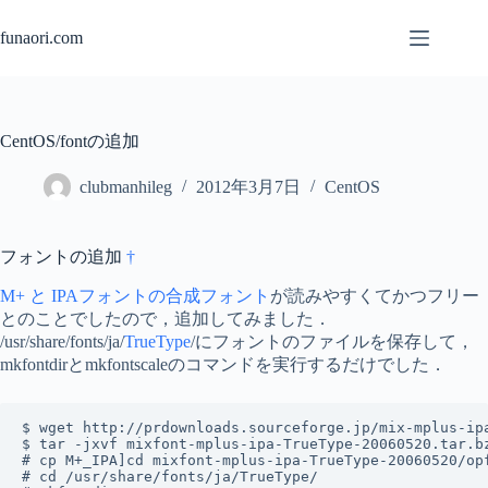
コ
ン
funaori.com
テ
ン
ツ
へ
CentOS/fontの追加
ス
キ
clubmanhileg
2012年3月7日
CentOS
ッ
プ
フォントの追加
†
M+ と IPAフォントの合成フォント
が読みやすくてかつフリー
とのことでしたので，追加してみました．
/usr/share/fonts/ja/
TrueType
/にフォントのファイルを保存して，
mkfontdirとmkfontscaleのコマンドを実行するだけでした．
$ wget http://prdownloads.sourceforge.jp/mix-mplus-ipa
$ tar -jxvf mixfont-mplus-ipa-TrueType-20060520.tar.bz
# cp M+_IPA]cd mixfont-mplus-ipa-TrueType-20060520/op
# cd /usr/share/fonts/ja/TrueType/
