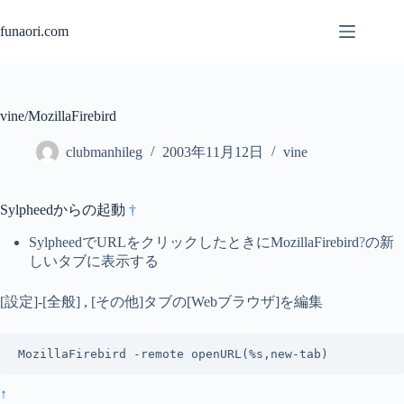
コ
ン
funaori.com
テ
ン
ツ
へ
vine/MozillaFirebird
ス
キ
clubmanhileg
2003年11月12日
vine
ッ
プ
Sylpheedからの起動
†
SylpheedでURLをクリックしたときに
MozillaFirebird
?
の新
しいタブに表示する
[設定]-[全般] , [その他]タブの[Webブラウザ]を編集
MozillaFirebird -remote openURL(%s,new-tab)
↑